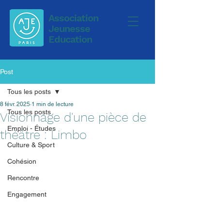
Association
Jeunesse
Education
Post
Tous les posts
8 févr. 2025
1 min de lecture
Tous les posts
Visionnage d'une pièce de
Emploi - Études
théâtre : Limbo
Culture & Sport
Cohésion
Rencontre
Engagement