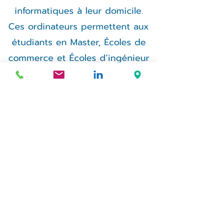
informatiques à leur domicile.
Ces ordinateurs permettent aux
étudiants en Master, Écoles de
commerce et Écoles d’ingénieur
d’utiliser leurs programmes
spécifiques, ce qui est
absolument nécessaire en
distanciel.
Ainsi, grâce à APPOS, des liens
conviviaux de collaboration
technique ont été tissés en 2020
entre Ecodair, conseil et
fournisseur des matériels, et