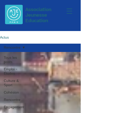
Association
Jeunesse
Education
Actus
Rencontre
Tous les
posts
Emploi -
Études
Culture &
Sport
Cohésion
Rencontre
Engagement