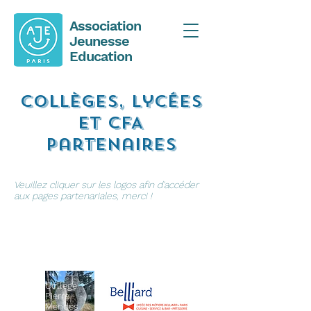
Association
Jeunesse
Education
Collèges, lycées
et CFA
partenaires
Veuillez cliquer sur les logos afin d'accéder
aux pages partenariales, merci !
Collège
Pierre
Mendès